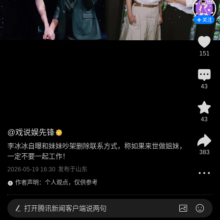
关注
151
43
43
@
戏说娱先锋
李冰冰自曝和妹妹吵架删除联系方式，称如果来世做姐妹，
383
一定不要一起工作！
2026-05-19 16:30
发布于
山东
作者声明：个人观点，仅供参考
打开
腾讯新闻客户端说两句