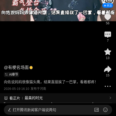
关注
56
7
13
@
有梗名场面
AI章节
15
向佐说妈妈很像猫头鹰，结果直接挨了一巴掌，看着都疼！
2026-05-19 16:10
发布于
河南
最美的时光
看正片
打开
腾讯新闻客户端说两句