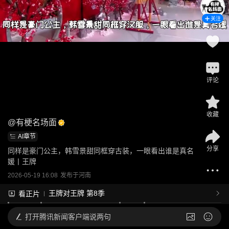
关注
评论
收藏
@
有梗名场面
AI章节
分享
同样是豪门公主，韩雪景甜同框穿古装，一眼看出谁是真名
媛丨王牌
2026-05-19 16:08
发布于
河南
王牌对王牌 第8季
看正片
打开
腾讯新闻客户端说两句