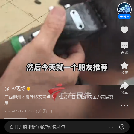
关注
评论
收藏
@
DV现场
分享
广西柳州地震转移安置点内，理发师自发赶到灾区为灾民剪
发
2026-05-19 16:06
发布于
广东
打开
腾讯新闻客户端说两句