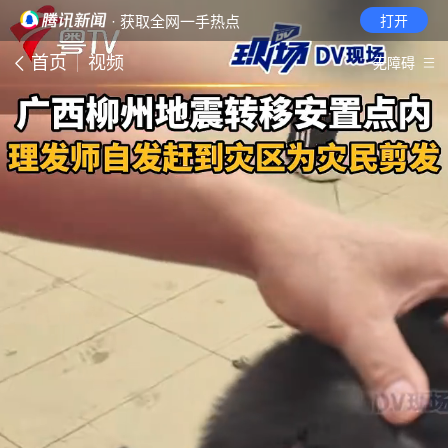
· 获取全网一手热点
打开
首页
视频
无障碍