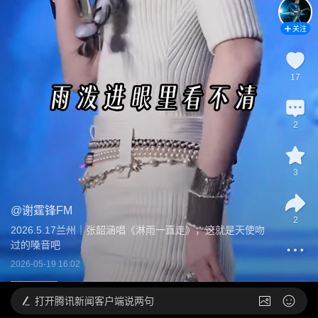
关注
17
2
3
@
谢霆锋FM
2
2026.5.17兰州｜张韶涵唱《淋雨一直走》，这就是天使吻
过的嗓音吧
2026-05-19 16:02
打开
腾讯新闻客户端说两句