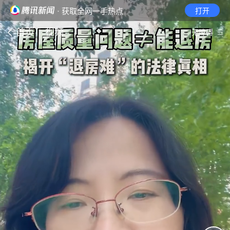
· 获取全网一手热点
打开
首页
视频
无障碍