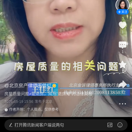
关注
1
1
1
@
北京房产律师王佳红
2
房屋质量问题≠能退房，揭开“退房难”的法律真相
2026-05-19 15:56
发布于
北京
作者声明：个人观点，仅供参考
打开
腾讯新闻客户端说两句