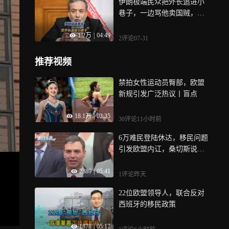
伊朗极端民众把外长追进小
巷子，一边骂他卖国贼，一
边用石头砸他
1.2万
|
04:49
2评论
07-31
推荐视频
禁拍女性运动员臀部，欧盟
新规引发广泛热议丨盲点
18.1万
|
02:35
30评论
11小时前
6万难民登陆休达，移民问题
引发欧盟内讧，桑切斯说了
句大实话
2389
|
05:41
1评论
昨天
22位欧盟领导人，联合反对
西班牙的移民政策
1878
|
05:17