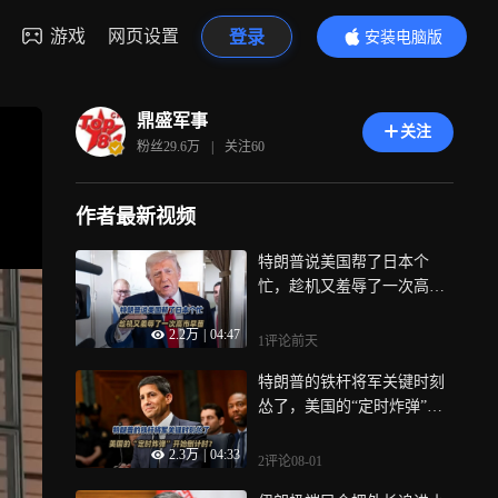
游戏
网页设置
登录
安装电脑版
内容更精彩
鼎盛军事
关注
粉丝
29.6万
|
关注
60
作者最新视频
特朗普说美国帮了日本个
忙，趁机又羞辱了一次高市
早苗
2.2万
|
04:47
1评论
前天
特朗普的铁杆将军关键时刻
怂了，美国的“定时炸弹”开
始倒计时？
2.3万
|
04:33
2评论
08-01