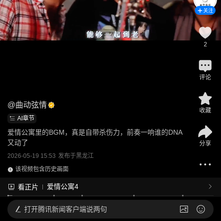
关注
2
评论
@
曲动弦情
收藏
AI章节
爱情公寓里的BGM，真是自带杀伤力，前奏一响谁的DNA
又动了
分享
2026-05-19 15:53
发布于
黑龙江
该视频包含历史画面
爱情公寓4
看正片
打开
腾讯新闻客户端说两句