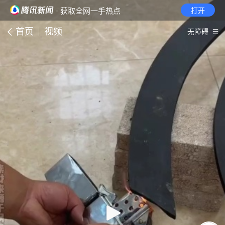
· 获取全网一手热点
打开
首页
视频
无障碍