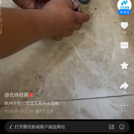
关注
60
12
28
58
@
北纬视频
杭州无蚊公园请无差别全国推广！
2026-05-19 15:53
发布于
上海
打开
腾讯新闻客户端说两句