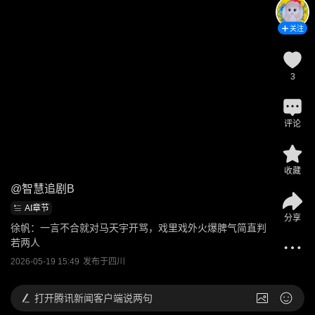
关注
3
评论
收藏
@
智慧追剧B
AI章节
分享
徐帆：一言不合就对马天宇开骂，戏里戏外火爆脾气简直判
若两人
2026-05-19 15:49
发布于
四川
打开
腾讯新闻客户端说两句