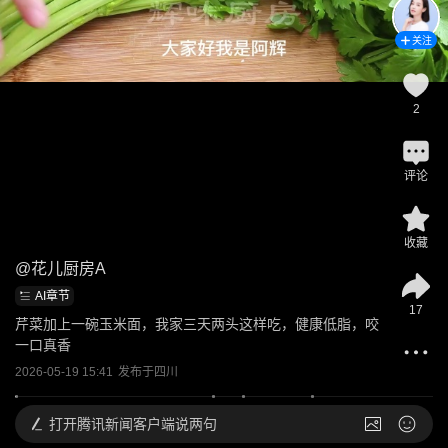
关注
2
评论
收藏
@
花儿厨房A
AI章节
17
芹菜加上一碗玉米面，我家三天两头这样吃，健康低脂，咬
一口真香
2026-05-19 15:41
发布于
四川
打开
腾讯新闻客户端说两句