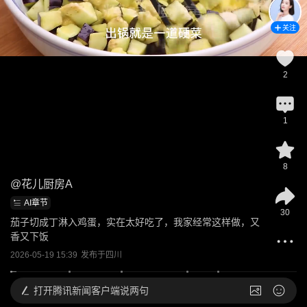
关注
2
1
8
@
花儿厨房A
AI章节
30
茄子切成丁淋入鸡蛋，实在太好吃了，我家经常这样做，又
香又下饭
2026-05-19 15:39
发布于
四川
打开
腾讯新闻客户端说两句