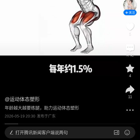
关注
5
评论
4
11
@
运动体态塑形
年龄越大越要练腿，助力运动体态塑形
2026-05-19 20:30
发布于
广东
打开
腾讯新闻客户端说两句