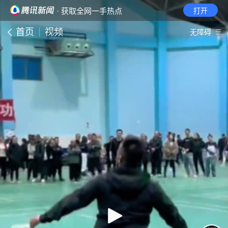
· 获取全网一手热点
打开
首页
视频
无障碍