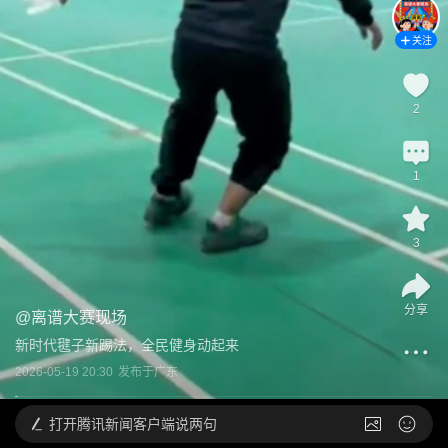
关注
2
1
3
分享
@
离谱大赛现场
新时代毽子新踢法，全民健身动起来
2026-05-19 20:30
发布于
广东
打开
腾讯新闻客户端说两句