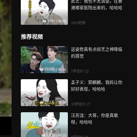
武艺：我也不太清楚，在香
港哪家医院出来的，哈哈哈
4594
|
00:40
18小时前
推荐视频
这姿势真有点综艺之神降临
的感觉
15.9万
|
00:30
7评论
07-22
孟子义：郭麒麟，我妈让你
好好表现，哈哈哈
27.3万
|
00:19
32评论
07-27
汪苏泷：大哥，你是真敢
呀，哈哈哈
1.8万
|
00:18