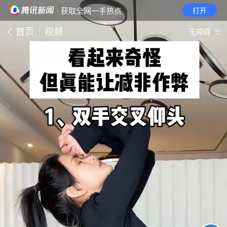
· 获取全网一手热点
打开
首页
视频
无障碍