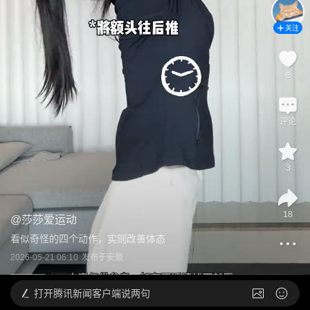
关注
8
评论
3
18
@
莎莎爱运动
看似奇怪的四个动作，实则改善体态
2026-05-21 06:10
发布于
安徽
打开
腾讯新闻客户端说两句