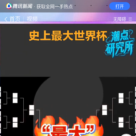
· 获取全网一手热点
打开
首页
视频
无障碍