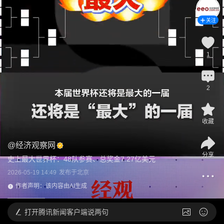
关注
1
2
收藏
@
经济观察网
分享
史上最大世界杯：48队参赛、总奖金7.27亿美元
2026-05-19 14:49
发布于
北京
作者声明：该内容由AI生成
打开
腾讯新闻客户端说两句