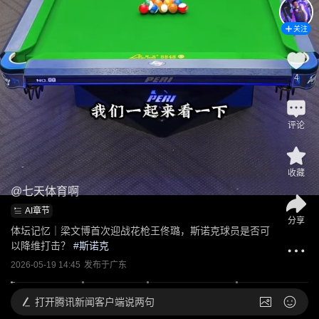
关注
4
评论
收藏
@
七天体育啊
AI章节
分享
体坛记忆｜梁文博首次迎战花枪王佟璐，斯诺克球员是否可
以降维打击？
 #
斯诺克
2026-05-19 14:45
发布于
广东
打开
腾讯新闻客户端说两句