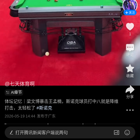
关注
1
评论
收藏
@
七天体育啊
AI章节
分享
体坛记忆｜梁文博暴击王孟楠，斯诺克球员打中八就是降维
打击，太轻松了
 #
斯诺克
2026-05-19 14:44
发布于
广东
打开
腾讯新闻客户端说两句