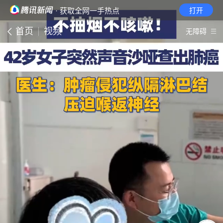
· 获取全网一手热点
打开
首页
视频
无障碍