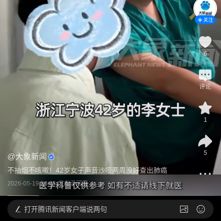
关注
6
评论
1
5
@
大象新闻
不抽烟不咳嗽！42岁女子声音沙哑两周没好查出肺癌
2026-05-19 14:43
发布于
河南
打开
腾讯新闻客户端说两句