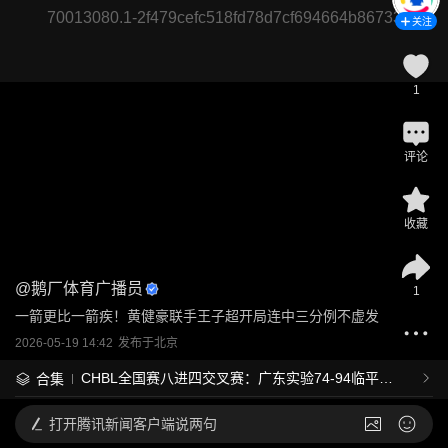
70013080.1-2f479cefc518fd78d7cf694664b86733
关注
1
评论
收藏
@
鹅厂体育广播员
1
一箭更比一箭疾！黄健豪联手王子超开局连中三分例不虚发
2026-05-19 14:42
发布于
北京
CHBL全国赛八进四交叉赛：广东实验74-94临平二
合集
高
打开
腾讯新闻客户端说两句