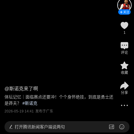
关注
1
评论
收藏
@
斯诺克来了啊
分享
体坛记忆｜面临赛点还要冲！个个身怀绝技，到底是勇士还
是莽夫？
 #
斯诺克
2026-05-19 14:41
发布于
广东
打开
腾讯新闻客户端说两句