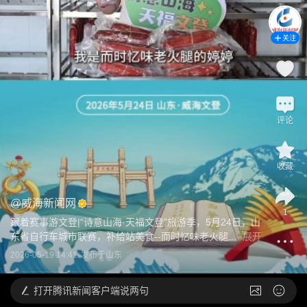
关注
评论
收藏
@
威海新闻网
1
跟着赛事游文登|“诗意山海·天福文登”旅游季，5月24日，山
东省自行车城市联赛，补给站美食--而时忆味老火腿...
展开
2026-05-19 14:41
发布于
山东
打开
腾讯新闻客户端说两句