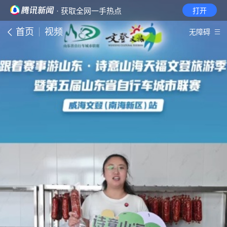
· 获取全网一手热点
打开
首页
视频
无障碍