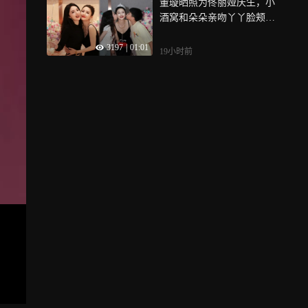
董璇晒照为佟丽娅庆生，小
酒窝和朵朵亲吻丫丫脸颊，
画面超有爱
3197
|
01:01
19小时前