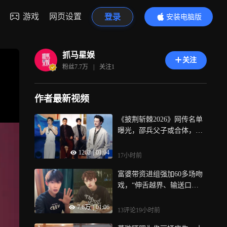
游戏
网页设置
登录
安装电脑版
内容更精彩
抓马星娱
关注
粉丝
7.7万
|
关注
1
作者最新视频
《披荆斩棘2026》网传名单
曝光，邵兵父子或合体，王
传君小沈阳等加盟
1262
|
01:04
17小时前
富婆带资进组强加60多场吻
戏，“伸舌越界、输送口
水”，男演员只能崩溃强忍
7.6万
|
01:06
13评论
19小时前