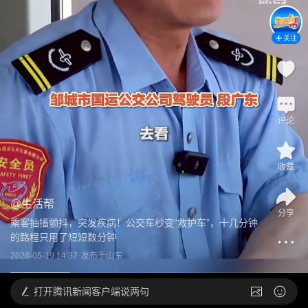
关注
评论
收藏
@
生活帮
分享
乘客抽搐颤抖，突发疾病！公交车秒变“救护车”，十几分钟
的路程只用了短短数分钟
2026-05-19 14:37
发布于
山东
打开
腾讯新闻客户端说两句