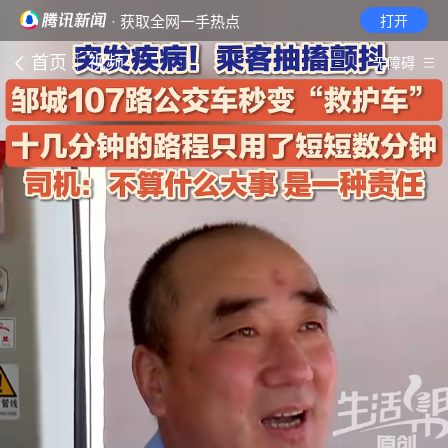
· 获取全网一手热点
打开
首页
视频
无障碍