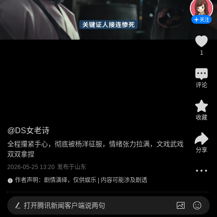
关注
1
评论
收藏
@
DS女老诗
全程攥紧手心，彻底被杨洋征服，情绪张力拉满，文戏武戏
分享
双双拿捏
2026-05-25 13:20
发布于
山东
作者声明：剧情演绎，仅供娱乐 | 内容可能涉及剧透
打开
腾讯新闻客户端说两句