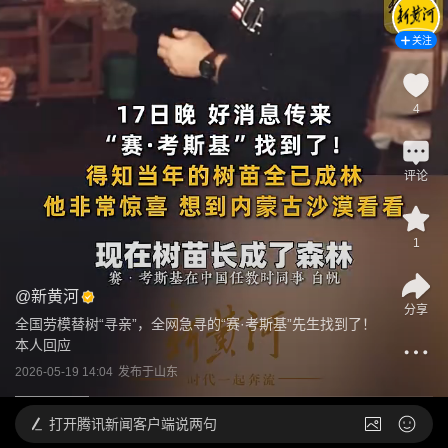
关注
4
评论
1
@
新黄河
分享
全国劳模替树“寻亲”，全网急寻的“赛·考斯基”先生找到了！
本人回应
2026-05-19 14:04
发布于
山东
打开
腾讯新闻客户端说两句