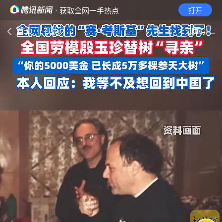
· 获取全网一手热点
打开
首页
视频
无障碍