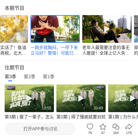
本期节目
00:23
00:23
说实话了！鱼油
一跑步就胸闷，一停下来
老年人最需要注意的事无
智商税，北大医
立马好？警惕！可能已经
人敢提！全球上亿人失能
真的可以降血脂
一只脚踏在鬼门关上了
原因都是它，不花钱就能
改我国却超67.1%的人患
往期节目
病不知
第3季
第2季
第1季
19:55
20:49
第3期 | 瘦了一辈子，怎么
第2期 | 得了慢病就要对抗
第1期 | 为什
血管里全是脂肪？很多人
一辈子？真正的生死关，
人还会突发心
忽略了藏在肚子里的血脂
藏在你的心态里
伤痛的背后，
打开
APP参与讨论
危机
一条血脂陷阱
79
47
164
175
腾讯新闻出品节目
去眼界频道看更多