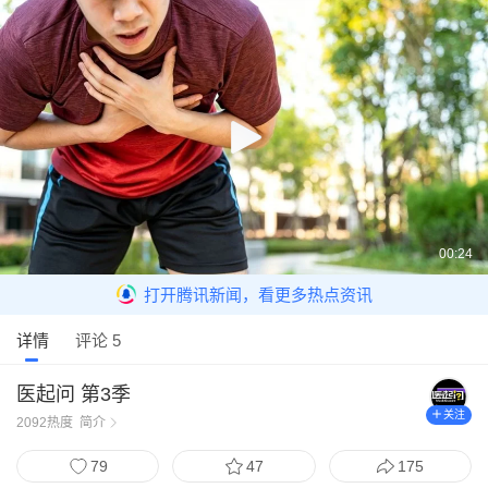
00:24
打开腾讯新闻，看更多热点资讯
详情
评论 5
医起问 第3季
关注
2092
热度
简介
79
47
175