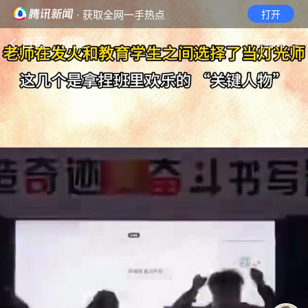
· 获取全网一手热点
打开
首页
视频
无障碍