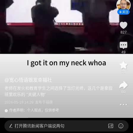
关注
827
49
73
@
宽心悟语银发幸福社
老师在发火和教育学生之间选择了当灯光师，这几个是拿捏
60
班里欢乐的 “关键人物”
2026-05-19 14:29
发布于
福建
作者声明：个人观点，仅供参考
打开
腾讯新闻客户端说两句