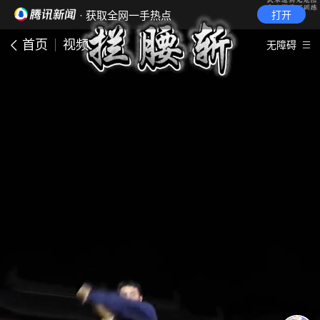
· 获取全网一手热点
打开
首页
视频
无障碍