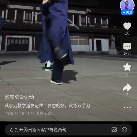
关注
16
评论
8
2
@
晨曦爱运动
戚家刀教学道友记住：要想的好，就练双手刀
2026-05-19 14:28
发布于
湖北
打开
腾讯新闻客户端说两句