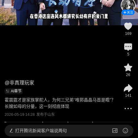
关注
169
5
26
@
非真理玩家
AI章节
141
霍震霆才是家族掌舵人，为何三兄弟“唯郭晶晶马首是瞻”？
长嫂如母的分量，这一刻彻底体现
2026-05-19 14:28
发布于
山东
打开
腾讯新闻客户端说两句