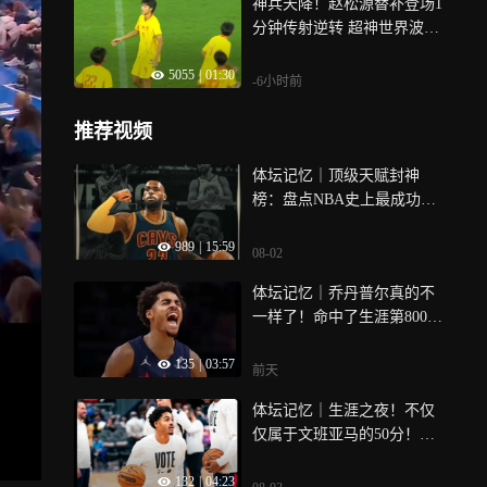
神兵天降！赵松源替补登场1
分钟传射逆转 超神世界波震
惊外网
5055
|
01:30
-6小时前
推荐视频
体坛记忆｜顶级天赋封神
榜：盘点NBA史上最成功的
十大状元
989
|
15:59
08-02
体坛记忆｜乔丹普尔真的不
一样了！命中了生涯第800个
三分，率队大胜老鹰！
135
|
03:57
前天
体坛记忆｜生涯之夜！不仅
仅属于文班亚马的50分！普
尔赢得了人们的尊重！
132
|
04:23