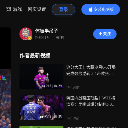
游戏
网页设置
登录
安装电脑版
内容更精彩
体坛半吊子
关注
粉丝
4.1万
|
关注
1
作者最新视频
追分大王！大藤沙月0-5开局
完成强势逆转 3-1击败张安
强势晋级
215
|
04:29
-7小时前
韩国内战碾压取胜！WTT横
滨赛：吴晙诚爆分制胜3-0轻
松横扫林钟勋
2321
|
01:55
-7小时前