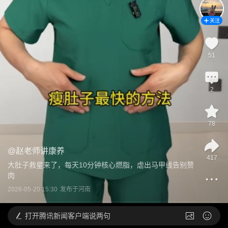
关注
51
2
78
@
赵老师讲康养
417
大肚子救星来了，每天10分钟核心燃脂，虐出马甲线告别赘
肉
2026-05-20 15:30
发布于
河南
打开
腾讯新闻客户端说两句