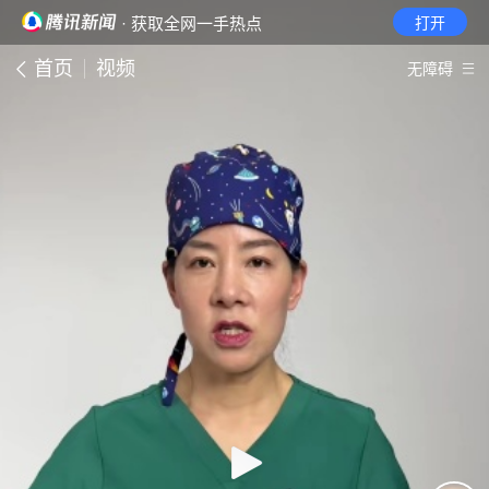
· 获取全网一手热点
打开
首页
视频
无障碍