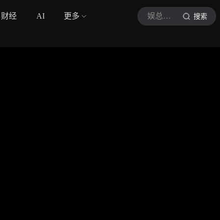
财经
AI
更多
娱总很有料
搜索