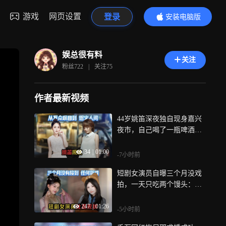
游戏
网页设置
登录
安装电脑版
内容更精彩
娱总很有料
关注
粉丝
722
|
关注
75
作者最新视频
44岁姚笛深夜独自现身嘉兴
夜市，自己喝了一瓶啤酒，
眼神中难掩落寞！
34
|
01:00
-7小时前
短剧女演员自曝三个月没戏
拍，一天只吃两个馒头：一
块钱一个，够自己吃一天
247
|
01:26
-5小时前