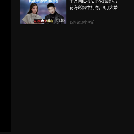
千万网红梅尼耶求婚成功，
花海彩烟中拥吻，9月大婚伴
娘竟是痞幼
3.0万
|
01:00
15评论
10小时前