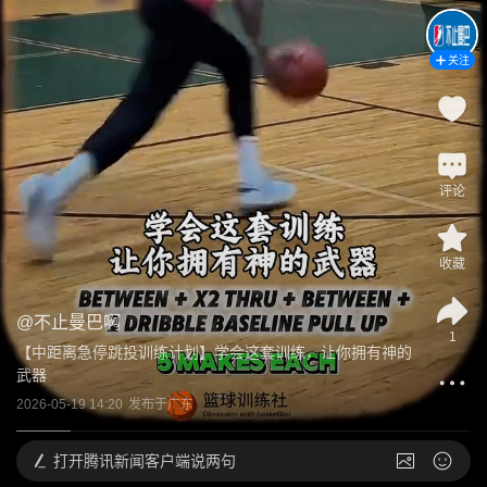
关注
评论
收藏
@
不止曼巴啊
1
【中距离急停跳投训练计划】学会这套训练，让你拥有神的
武器
2026-05-19 14:20
发布于
广东
打开
腾讯新闻客户端说两句