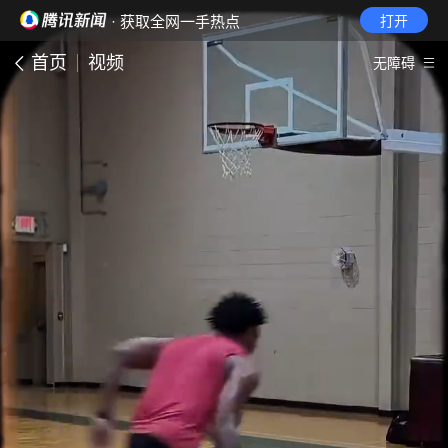
· 获取全网一手热点
打开
首页
视频
无障碍