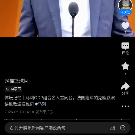
关注
7
评论
2
@
猫篮球阿
AI章节
分享
体坛记忆｜马刺GDP组合名人堂同台，法国跑车帕克幽默演
讲致敬波波维奇
 #
马刺
2026-05-19 14:18
发布于
广东
打开
腾讯新闻客户端说两句