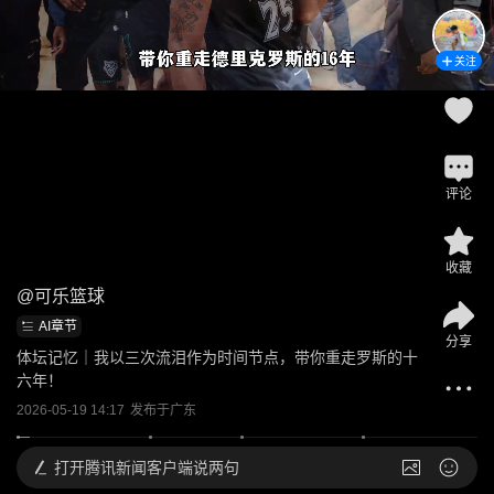
关注
评论
收藏
@
可乐篮球
AI章节
分享
体坛记忆｜我以三次流泪作为时间节点，带你重走罗斯的十
六年！
2026-05-19 14:17
发布于
广东
打开
腾讯新闻客户端说两句