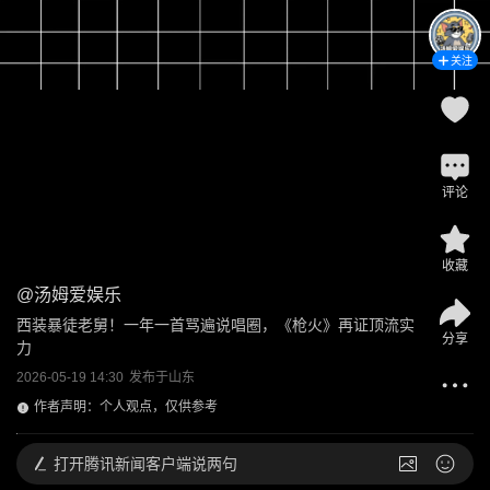
关注
评论
收藏
@
汤姆爱娱乐
西装暴徒老舅！一年一首骂遍说唱圈，《枪火》再证顶流实
分享
力
2026-05-19 14:30
发布于
山东
作者声明：个人观点，仅供参考
打开
腾讯新闻客户端说两句