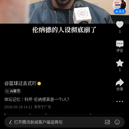
关注
1
评论
1
@
篮球过去式吖
分享
AI章节
体坛记忆｜科怀·伦纳德真是一个i人？
2026-05-19 14:11
发布于
广东
打开
腾讯新闻客户端说两句