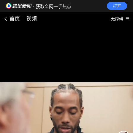
· 获取全网一手热点
打开
首页
视频
无障碍