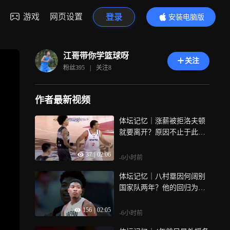
游戏
网页设置
登录
安装电脑版
内容更精彩
江哥带你学篮球呀
关注
粉丝
395
|
关注
8
作者最新视频
体坛记忆｜涨薪被拒洛夫顿
就要离开？原因不止于此，
性格难改早有分歧
37
|
02:06
-6小时前
体坛记忆｜八村塁因何阔别
国家队两年？他的回归为何
能带给中国男篮利好？
156
|
02:05
-6小时前