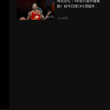
体坛记忆｜4年前只是外援备
胎！如今已经CBA顶级外
援，老东家花重金购回
176
|
02:13
-6小时前