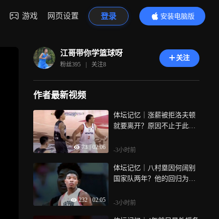
游戏
网页设置
登录
安装电脑版
内容更精彩
江哥带你学篮球呀
关注
粉丝
395
|
关注
8
作者最新视频
体坛记忆｜涨薪被拒洛夫顿
就要离开？原因不止于此，
性格难改早有分歧
73
|
02:06
-3小时前
体坛记忆｜八村塁因何阔别
国家队两年？他的回归为何
能带给中国男篮利好？
232
|
02:05
-3小时前