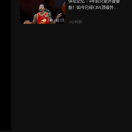
体坛记忆｜4年前只是外援备
胎！如今已经CBA顶级外
援，老东家花重金购回
248
|
02:13
-3小时前