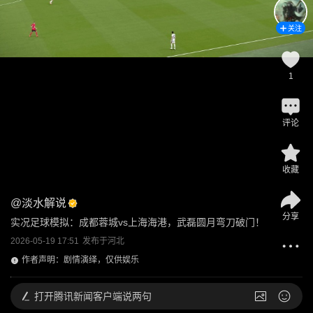
关注
1
评论
收藏
@
淡水解说
分享
实况足球模拟：成都蓉城vs上海海港，武磊圆月弯刀破门！
2026-05-19 17:51
发布于
河北
作者声明：剧情演绎，仅供娱乐
打开
腾讯新闻客户端说两句