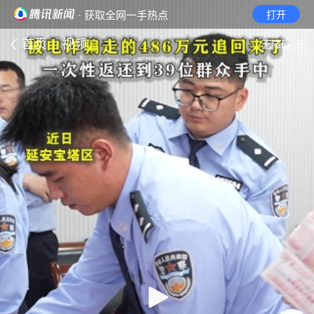
· 获取全网一手热点
打开
首页
视频
无障碍