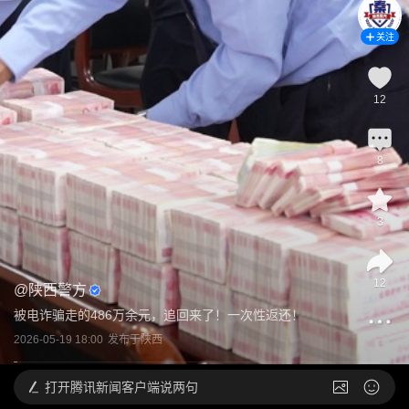
关注
12
8
3
12
@
陕西警方
被电诈骗走的486万余元，追回来了！一次性返还！
2026-05-19 18:00
发布于
陕西
打开
腾讯新闻客户端说两句