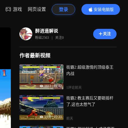
游戏
网页设置
登录
安装电脑版
内容更精彩
醉逍遥解说
关注
粉丝
2563
|
关注
0
作者最新视频
街霸2:超级激情的顶级泰王
内战
1613
|
01:42
1评论
前天
街霸2:教主赛后又要砸摇杆
了,这也太憋气了
1338
|
02:33
前天