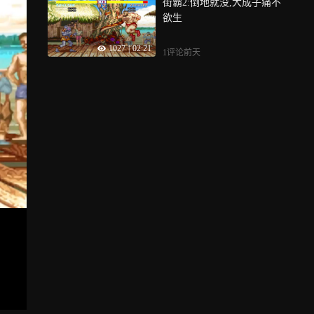
街霸2:倒地就没,大成子痛不
欲生
1027
|
02:21
1评论
前天