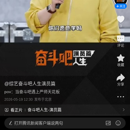
关注
3
评论
收藏
@
综艺奋斗吧人生演员篇
分享
pov：当奋斗吧遇上严师天花板
2026-05-19 12:30
发布于
北京
奋斗吧人生-演员篇
看正片
打开
腾讯新闻客户端说两句