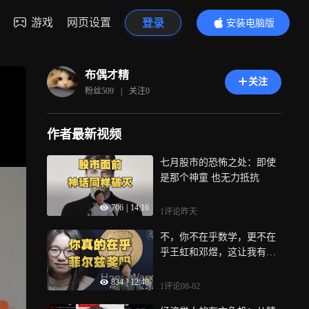
游戏
网页设置
登录
安装电脑版
内容更精彩
布偶才精
关注
粉丝
509
|
关注
0
作者最新视频
七月股市的恐怖之处：即使
是那个神童 也无力抵抗
706
|
14:16
1评论
昨天
不，你不在乎数学，更不在
乎王虹和邓煜，这让我有点
愤怒
834
|
12:48
1评论
08-02