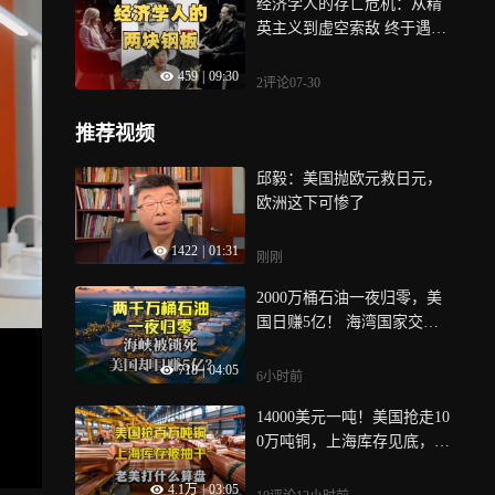
经济学人的存亡危机：从精
英主义到虚空索敌 终于遇见
了严父
459
|
09:30
2评论
07-30
推荐视频
邱毅：美国抛欧元救日元，
欧洲这下可惨了
1422
|
01:31
刚刚
2000万桶石油一夜归零，美
国日赚5亿！ 海湾国家交了5
0年保护费，却换来弹药断供
718
|
04:05
6小时前
14000美元一吨！美国抢走10
0万吨铜，上海库存见底，接
下来会发生什么？
4.1万
|
03:05