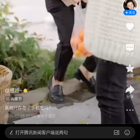
关注
3
评论
收藏
@
姗姗~
分享
AI章节
真相只存在于手机里吗？
2026-05-25 10:00
发布于
重庆
打开
腾讯新闻客户端说两句