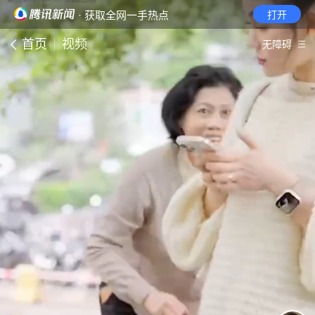
· 获取全网一手热点
打开
首页
视频
无障碍