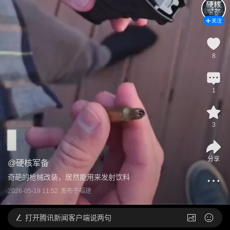
关注
8
1
3
分享
@
硬核军备
奇葩的枪械改装，居然能用来发射饮料
2026-05-19 11:52
发布于
福建
打开
腾讯新闻客户端说两句