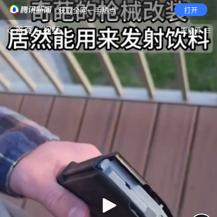
· 获取全网一手热点
打开
首页
视频
无障碍