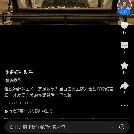
关注
17
3
@
娘娘别动手
12
AI章节
谁说吻醒公主的一定是救星？当白雪公主嫁入金碧辉煌的宫
7
殿，才发现完美的宠溺背后全是欺骗
2026-05-19 11:50
作者声明：该内容由AI生成
打开
腾讯新闻客户端说两句