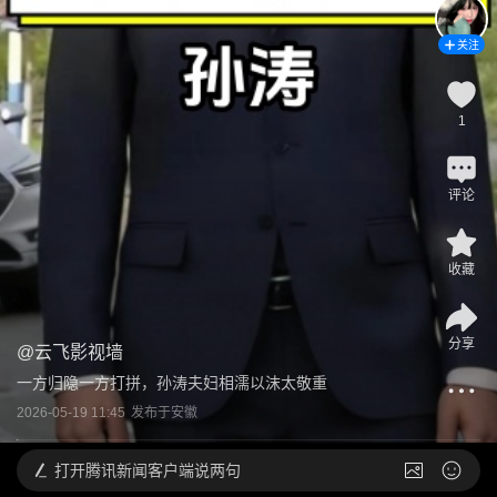
关注
1
评论
收藏
分享
@
云飞影视墙
一方归隐一方打拼，孙涛夫妇相濡以沫太敬重
2026-05-19 11:45
发布于
安徽
打开
腾讯新闻客户端说两句