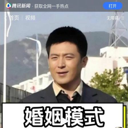
· 获取全网一手热点
打开
首页
视频
无障碍